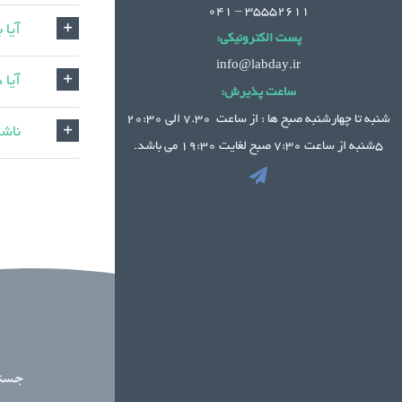
35552611 – 041
آیا 
پست الکترونیکی:
info@labday.ir
آیا 
ساعت پذیرش:
شنبه تا چهارشنبه صبح ها : از ساعت 7.30 الی 20:30
ناشت
5شنبه از ساعت 7:30 صبح لغایت 19:30 می باشد.
جست