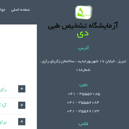
Ski
صفحه اصلی
جواب
t
conten
آدرس:
تبریز ، خیابان 17 شهریورجدید ، ساختمان زکریای رازی ،
شماره18
تلفن:
رای 
.
35556085 – 041
35556084 – 041
آیا 
35566173 – 041
برای
فکس: