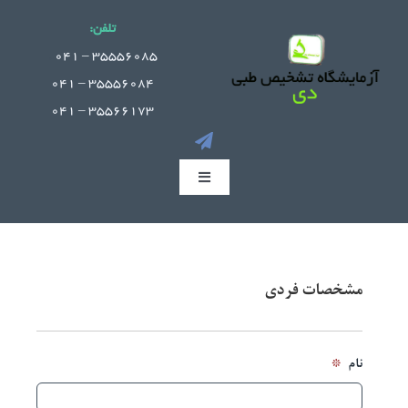
Ski
تلفن:
t
.
35556085 – 041
conten
35556084 – 041
35566173 – 041
Toggle
Navigation
صفحه اصلی
جوابدهی آنلاین
مشخصات فردی
بخش های آزمایشگاه
*
نام
راهنمای مراجعین