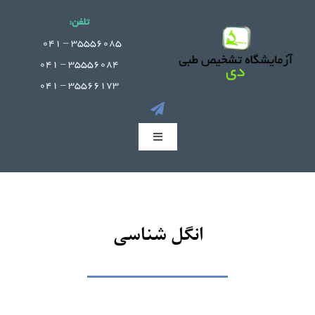
Ski
تلفن:
t
.
35556085 – 041
conten
35556084 – 041
35566173 – 041
Toggle
Navigation
صفحه اصلی
جوابدهی آنلاین
انگل شناسی
بخش های آزمایشگاه
راهنمای مراجعین