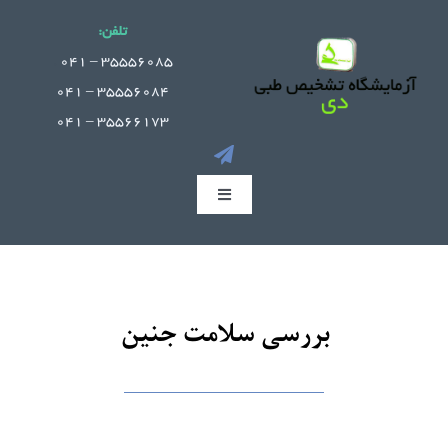
Ski
تلفن:
t
.
35556085 – 041
conten
35556084 – 041
35566173 – 041
Toggle
Navigation
صفحه اصلی
جوابدهی آنلاین
بررسی سلامت جنین
بخش های آزمایشگاه
راهنمای مراجعین