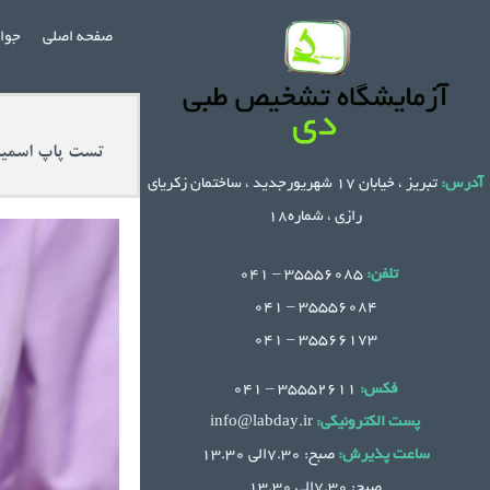
Ski
صفحه اصلی
جواب
t
conten
تست پاپ اسمیر
آدرس:
تبریز ، خیابان 17 شهریورجدید ، ساختمان زکریای
رازی ، شماره18
تلفن:
35556085 – 041
.
35556084 – 041
35566173 – 041
فکس:
35552611 – 041
پست الکترونیکی:
info@labday.ir
ساعت پذیرش:
صبح: 7.30الی 13.30
صبح: 7.30الی 13.30