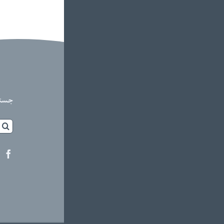
جست
جستج
برای: