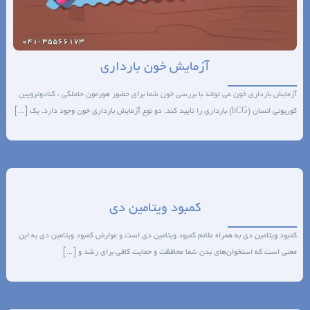
آزمایش خون بارداری
آزمایش بارداری خون می تواند با بررسی خون شما برای حضور هورمون حاملگی ، گنادوتروپین
کوریونی انسان (hCG) بارداری را تأیید کند. دو نوع آزمایش بارداری خون وجود دارد. یک [...]
کمبود ویتامین دی
کمبود ویتامین دی به همراه علائم کمبود ویتامین دی است و عوارض کمبود ویتامین دی به این
معنی است که استخوان‌های بدن شما محافظت و حمایت کافی برای رشد و [...]