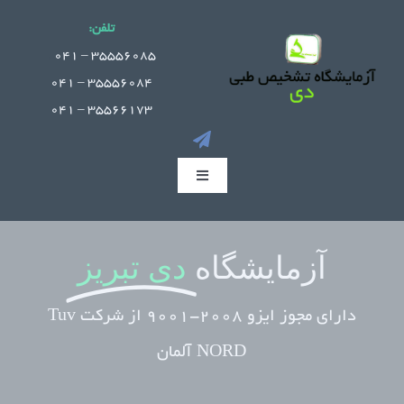
Ski
تلفن:
t
.
35556085 – 041
conten
35556084 – 041
35566173 – 041
Toggle
Navigation
صفحه اصلی
آزمایشگاه
دی تبریز
جوابدهی آنلاین
دارای مجوز ایزو 2008-9001 از شرکت Tuv
بخش های آزمایشگاه
NORD آلمان
راهنمای مراجعین