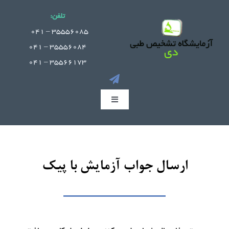
Ski
تلفن:
t
.
35556085 – 041
conten
35556084 – 041
35566173 – 041
Toggle
Navigation
صفحه اصلی
جوابدهی آنلاین
ارسال جواب آزمایش با پیک
بخش های آزمایشگاه
راهنمای مراجعین