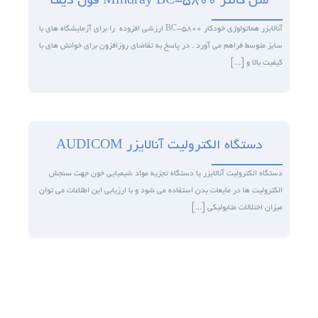
سل کانتر Mindray BC-5800 فول دیف
آنالایزر هماتولوژی خودکار BC-5800 ارزشی افزوده را برای آزمایشگاه های با
سایز متوسط فراهم می آورد . در پاسخ به تقاضای روزافزون برای خوانش های با
کیفیت بالا و [...]
دستگاه الکترولیت آنالایزر AUDICOM
دستگاه الکترولیت آنالایزر یا دستگاه تجزیه مواد شیمیایی خون جهت سنجش
الکترولیت ها در مایعات بدن استفاده می شود و با ارزیابی این اطلاعات می توان
میزان اختلالات متابولیکی [...]