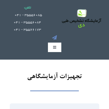
Ski
تلفن:
t
.
35556085 – 041
conten
35556084 – 041
35566173 – 041
Toggle
Navigation
صفحه اصلی
تجهیزات آزمایشگاهی
جوابدهی آنلاین
بخش های آزمایشگاه
راهنمای مراجعین