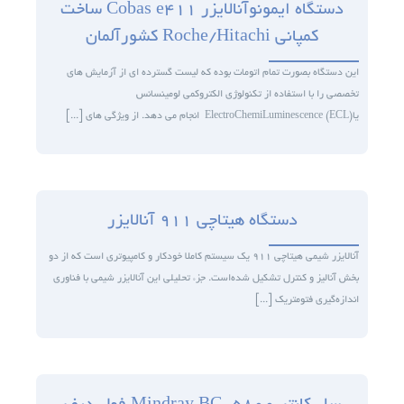
دستگاه ایمونوآنالایزر Cobas e411 ساخت
کمپانی Roche/Hitachi کشورآلمان
آزمایشات
این دستگاه بصورت تمام اتومات بوده که لیست گسترده ای از آزمایش های
تخصصی را با استفاده از تکنولوژی الکتروکمی لومینسانس
تجهیزات آزمایشگاهی
یاElectroChemiLuminescence (ECL) انجام می دهد. از ویژگی های [...]
خدمات ما
دستگاه هیتاچی 911 آنالایزر
درباره ما
آنالایزر شیمی هیتاچی 911 یک سیستم کاملا خودکار و کامپیوتری است که از دو
بخش آنالیز و کنترل تشکیل شده‌است. جزء تحلیلی این آنالایزر شیمی با فناوری
استخدام
اندازه‌گیری فتومتریک [...]
اخبار