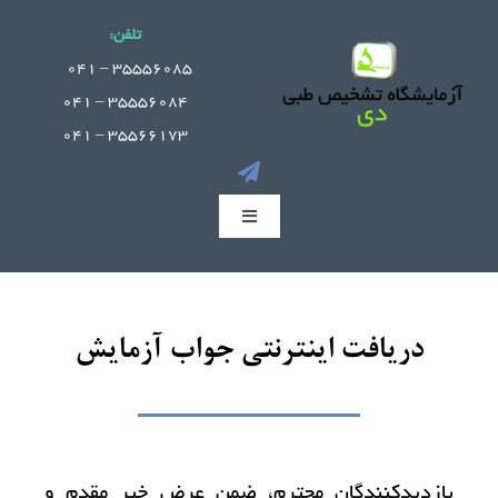
Ski
تلفن:
t
.
35556085 – 041
conten
35556084 – 041
35566173 – 041
Toggle
Navigation
صفحه اصلی
دریافت اینترنتی جواب آزمایش
جوابدهی آنلاین
بخش های آزمایشگاه
بازدیدکنندگان محترم، ضمن عرض خیر مقدم و
راهنمای مراجعین