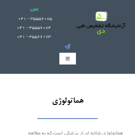
Ski
تلفن:
t
.
35556085 – 041
conten
35556084 – 041
35566173 – 041
Toggle
Navigation
صفحه اصلی
جوابدهی آنلاین
هماتولوژی
بخش های آزمایشگاه
هماتولوژی شاخه ای از پزشکی است که به مطالعه
راهنمای مراجعین