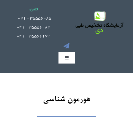
Ski
تلفن:
t
.
35556085 – 041
conten
35556084 – 041
35566173 – 041
Toggle
Navigation
صفحه اصلی
جوابدهی آنلاین
هورمون شناسی
بخش های آزمایشگاه
راهنمای مراجعین