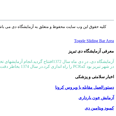
کلیه حقوق این وب سایت محفوظ و متعلق به آزمایشگاه دی می با
Toggle Sliding Bar Area
معرفی آزمایشگاه دی تبریز
آزمایشگاه دی، در دی ماه سال 1372افتت
در شهر تبریز بود کهPCR را راه اندازی کرد.در سال 1374 بخاطر دقت در اولین نوبت طرح کنترل کیفی و اخذ نتایج شایسته ، از طرف اداره امو آزمایشگاهها لوح سپاس به آزمایشگاه تعلق گرفت.
اخبار سلامتی و پزشکی
دستورالعمل مقابله با ویروس کرونا
آزمایش خون بارداری
کمبود ویتامین دی