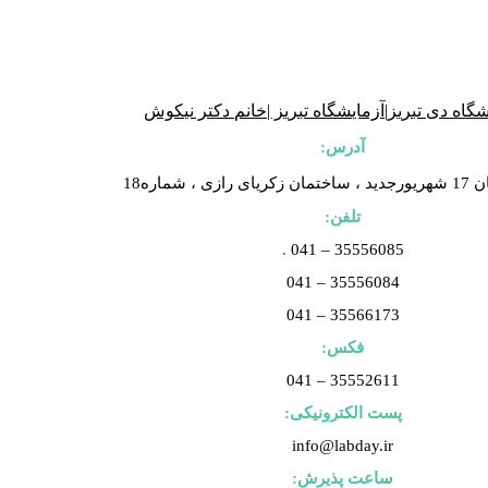
آدرس:
ی ، شماره18
تلفن:
.
35556085 – 041
35556084 – 041
35566173 – 041
فکس:
35552611 – 041
پست الکترونیکی:
info@labday.ir
ساعت پذیرش: