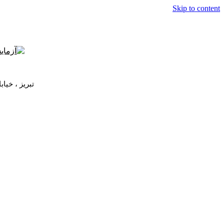
Skip to content
تبریز ، خیابان 17 شهریورجدید ، ساختمان زکریای راز