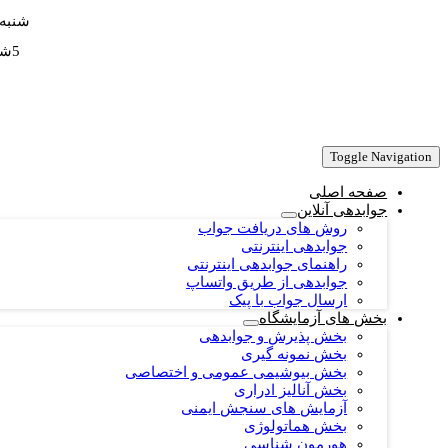
شنبه تا
5شنبه از ساعت 7:30 صبح لغایت 19:30 می باشد.
Toggle Navigation
صفحه اصلی
جوابدهی آنلاین
روش های دریافت جواب
جوابدهی اینترنتی
راهنمای جوابدهی اینترنتی
جوابدهی از طریق واتساپ
ارسال جواب با پیک
بخش های آزمایشگاه
بخش پذیرش و جوابدهی
بخش نمونه گیری
بخش بیوشیمی عمومی و اختصاصی
بخش آنالیز ادراری
آزمایش های سنجش ایمنی
بخش هماتولوژی
هورمون شناسی