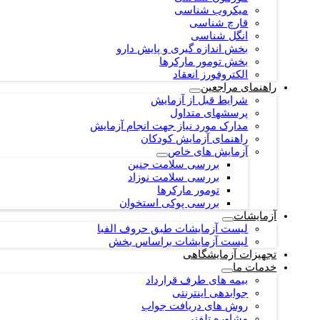
میکروب شناسی
قارچ شناسی
انگل شناسی
بخش اندازه گیری و پایش دارو
بخش تومور مارکرها
الکتروفورز انعقاد
راهنمای مراجعین
شرایط قبل از آزمایش
پرسشهای متداول
مدارک مورد نیاز جهت انجام آزمایش
راهنمای آزمایش کودکان
آزمایش های خاص
بررسی سلامت جنین
بررسی سلامت نوزاد
تومور مارکرها
بررسی پوکی استخوان
آزمایشات
لیست آزمایشات طبق حروف الفبا
لیست آزمایشات براساس بخش
تجهیزات آزمایشگاهی
خدمات ما
بیمه های طرف قرارداد
جوابدهی اینترنتی
روش های دریافت جواب
مشاوره تلفنی