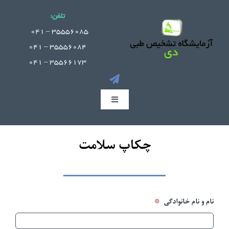
Ski
تلفن:
t
.
35556085 – 041
conten
35556084 – 041
35566173 – 041
Toggle
Navigation
صفحه اصلی
چکاپ سلامت
جوابدهی آنلاین
بخش های آزمایشگاه
*
نام و نام خانوادگی
راهنمای مراجعین