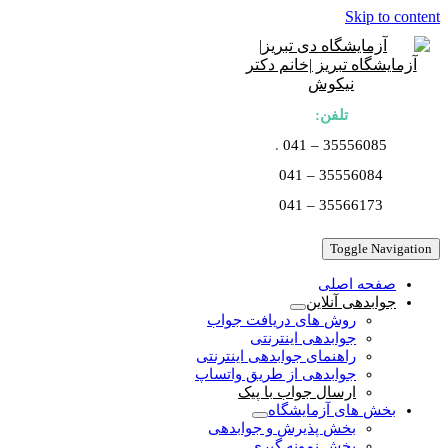
Skip to content
تلفن:
.
35556085 – 041
35556084 – 041
35566173 – 041
Toggle Navigation
صفحه اصلی
جوابدهی آنلاین
روش های دریافت جواب
جوابدهی اینترنتی
راهنمای جوابدهی اینترنتی
جوابدهی از طریق واتساپ
ارسال جواب با پیک
بخش های آزمایشگاه
بخش پذیرش و جوابدهی
بخش نمونه گیری