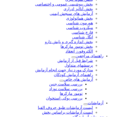
بخش بیوشیمی عمومی و اختصاصی
بخش آنالیز ادراری
آزمایش های سنجش ایمنی
بخش هماتولوژی
هورمون شناسی
میکروب شناسی
قارچ شناسی
انگل شناسی
بخش اندازه گیری و پایش دارو
بخش تومور مارکرها
الکتروفورز انعقاد
راهنمای مراجعین
شرایط قبل از آزمایش
پرسشهای متداول
مدارک مورد نیاز جهت انجام آزمایش
راهنمای آزمایش کودکان
آزمایش های خاص
بررسی سلامت جنین
بررسی سلامت نوزاد
تومور مارکرها
بررسی پوکی استخوان
آزمایشات
لیست آزمایشات طبق حروف الفبا
لیست آزمایشات براساس بخش