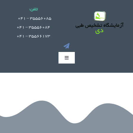
Ski
تلفن:
t
.
35556085 – 041
conten
35556084 – 041
35566173 – 041
Toggle
Navigation
صفحه اصلی
جوابدهی آنلاین
بخش های آزمایشگاه
راهنمای مراجعین