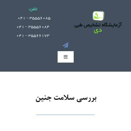
Ski
تلفن:
t
.
35556085 – 041
conten
35556084 – 041
35566173 – 041
Toggle
Navigation
صفحه اصلی
جوابدهی آنلاین
بررسی سلامت جنین
بخش های آزمایشگاه
راهنمای مراجعین