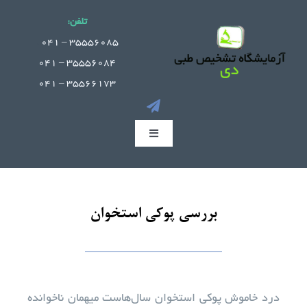
Ski
تلفن:
t
.
35556085 – 041
conten
35556084 – 041
35566173 – 041
Toggle
Navigation
صفحه اصلی
بررسی پوکی استخوان
جوابدهی آنلاین
بخش های آزمایشگاه
درد خاموش پوکی استخوان سال‌هاست میهمان ناخوانده
راهنمای مراجعین