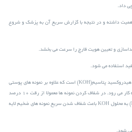
ی داد.
اهمیت داشته و در نتیجه با گزارش سریع آن به پزشک و شروع
داسازی و تعیین هویت قارچ را سرعت می بخشد.
فید استفاده می شود.
یکی از مهمترین روشهای تشخیصی در بیماری های قارچی تهیه لام مستقیم با محلول هیدروکسید پتاسیم(KOH) است که علاوه بر نمونه های پوستی
در مورد سایر نمونه ها مثل: خلط، چرک، ترشحات، بیوپسی، ادرار و مواد دفعی نیز به کار می رود. در شفاف کردن نمونه ها معمولا از رقت ۱۰ درصد
هیدروکسید پتاسیم استفاده می شود. اضافه کردن دی متیل سولفواکساید(DMSO) به محلول KOH باعث شفاف شدن سریع نمونه های ضخیم لایه
ی شود.