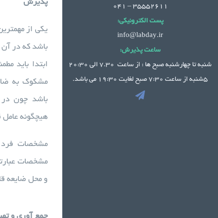
پذیرش
35552611 – 041
پست الکترونیکی:
یکی از مهمتری
info@labday.ir
باشد که در آن 
ساعت پذیرش:
شنبه تا چهارشنبه صبح ها : از ساعت 7.30 الی 20:30
5شنبه از ساعت 7:30 صبح لغایت 19:30 می باشد.
مشکوک به ضایع
باشد چون در 
هیچگونه عامل 
مشخصات فرد بی
مشخصات عبارتند
و محل ضایعه قا
جمع آوری و تهی