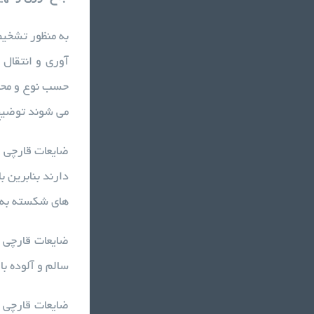
به منظور تشخیص
آوری و انتقال 
حسب نوع و محل 
می شوند توضیح
ضایعات قارچی م
دارند بنابرین 
های شکسته به 
سالم و آلوده ب