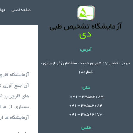
Ski
صفحه اصلی
جواب
t
conten
آدرس:
تبریز ، خیابان 17 شهریورجدید ، ساختمان زکریای رازی ،
شماره18
آزمایشگاه قارچ
آن جمع آوری ن
تلفن:
های قارچی بیشت
.
35556085 – 041
35556084 – 041
بسیاری از مرا
35566173 – 041
آزمایشگاه ها ا
فکس: