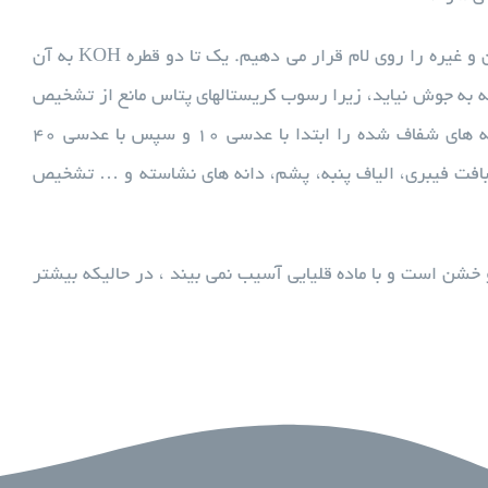
برای تهیه لام مستقیم قسمتی از نمونه اعم از مو، پوسته، ترشح، چرک، تراشه ناخن و غیره را روی لام قرار می دهیم. یک تا دو قطره KOH به آن
ه به جوش نیاید، زیرا رسوب کریستالهای پتاس مانع از تشخیص
می شود. ۳۰ – ۲۰ دقیقه صبر می کنیم تا نمونه ها کاملا شفاف شوند سپس نمونه های شفاف شده را ابتدا با عدسی ۱۰ و سپس با عدسی ۴۰
بافت فیبری، الیاف پنبه، پشم، دانه های نشاسته و … تشخیص
سخت و خشن است و با ماده قلیایی آسیب نمی بیند ، در حالیکه بیشتر