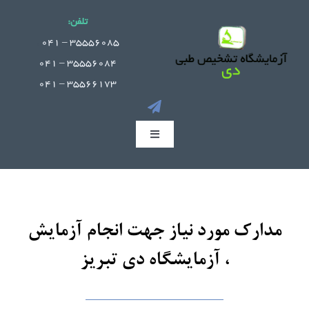
Ski
تلفن:
t
.
35556085 – 041
conten
35556084 – 041
35566173 – 041
Toggle
Navigation
صفحه اصلی
جوابدهی آنلاین
مدارک مورد نیاز جهت انجام آزمایش
، آزمایشگاه دی تبریز
بخش های آزمایشگاه
راهنمای مراجعین