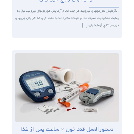
۱.آزمایش هورمون­های تیروئید هر چند انجام آزمایش هورمون­های تیروئید نیاز به
رعایت محدودیت مصرف غذا و مایعات ندارد اما به علت اثری که افزایش چربی­های
خون بر نتایج آزمایش­های [...]
دستورالعمل قند خون ۲ ساعت پس از غذا