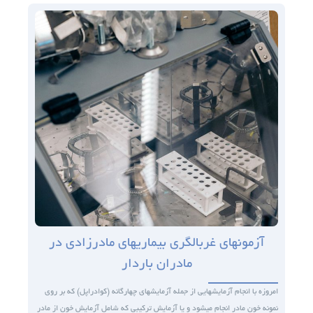
آزمون­های غربالگری بیماریهای مادرزادی در
مادران باردار
امروزه با انجام آزمایش­هایی از جمله آزمایش­های چهارگانه (کوادراپل) که بر روی
نمونه خون مادر انجام می­شود و یا آزمایش ترکیبی که شامل آزمایش خون از مادر