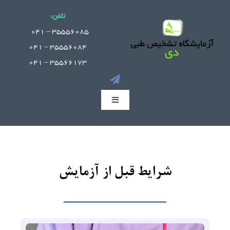
Ski
تلفن:
t
.
35556085 – 041
conten
35556084 – 041
35566173 – 041
Toggle
Navigation
صفحه اصلی
جوابدهی آنلاین
شرایط قبل از آزمایش
بخش های آزمایشگاه
راهنمای مراجعین